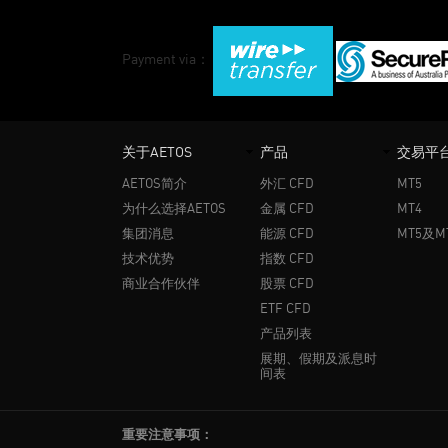
Payment via：
关于AETOS
产品
交易平
AETOS简介
外汇 CFD
MT5
为什么选择AETOS
金属 CFD
MT4
集团消息
能源 CFD
MT5及M
技术优势
指数 CFD
商业合作伙伴
股票 CFD
ETF CFD
产品列表
展期、假期及派息时
间表
重要注意事项：