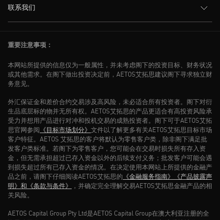
联系我们
重要注意事项：
本网站所提供的信息仅为一般属性，并未考虑阁下的投资目标、财务状况
或其他需求。在阁下做出投资决定前，AETOS艾拓思建议阁下寻求独立财
务意见。
外汇保证金和差价合约交易涉及高风险，未必适合所有投资者。阁下对衍
生品底层标的物并无所有权。AETOS艾拓思的产品更适合有高投资风险承
受力并想用产品进行对冲和投机交易的成熟投资者。阁下可于AETOS艾拓
思官网参阅
《目标市场划分》
文件以了解更多有关AETOS艾拓思目标市场
客户特征。AETOS 艾拓思的客户将默认为零售客户类，除非阁下满足批
发客户类标准。若阁下为零售客户，您可能会在交易时损失所有存入资
金，但无需承担超过已存入资金以外的后续支付义务；批发客户可能会遇
到损失超过所有已存入资金的情况。在决定使用本网站上所提供的金融产
品之前，请阁下仔细阅读AETOS艾拓思的
《金融服务指南》
《产品披露声
明》和
《条款与条件》
，并确定完全理解交易AETOS艾拓思金融产品的相
关风险。
AETOS Capital Group Pty Ltd是AETOS Capital Group在澳大利亚注册的全