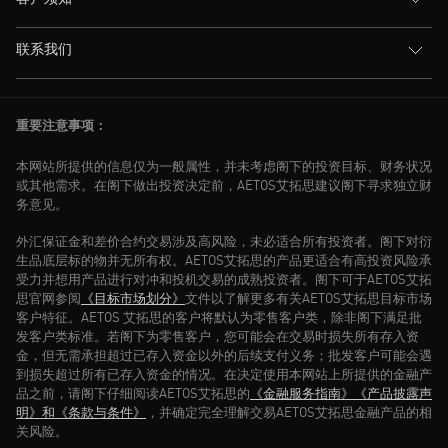
联系我们
重要注意事项：
本网站所提供的信息仅为一般属性，并未考虑阁下的投资目标、财务状况
或其他需求。在阁下做出投资决定前，AETOS艾拓思建议阁下寻求独立财
务意见。
外汇保证金和差价合约交易涉及高风险，未必适合所有投资者。阁下对衍
生品底层标的物并无所有权。AETOS艾拓思的产品更适合有高投资风险承
受力并想用产品进行对冲和投机交易的成熟投资者。阁下可于AETOS艾拓
思官网参阅
《目标市场划分》
文件以了解更多有关AETOS艾拓思目标市场
客户特征。AETOS 艾拓思的客户将默认为零售客户类，除非阁下满足批
发客户类标准。若阁下为零售客户，您可能会在交易时损失所有存入资
金，但无需承担超过已存入资金以外的后续支付义务；批发客户可能会遇
到损失超过所有已存入资金的情况。在决定使用本网站上所提供的金融产
品之前，请阁下仔细阅读AETOS艾拓思的
《金融服务指南》
《产品披露声
明》和
《条款与条件》
，并确定完全理解交易AETOS艾拓思金融产品的相
关风险。